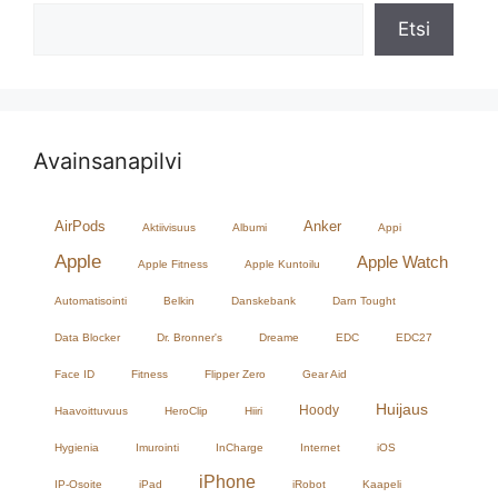
Etsi
Avainsanapilvi
AirPods
Anker
Aktiivisuus
Albumi
Appi
Apple
Apple Watch
Apple Fitness
Apple Kuntoilu
Automatisointi
Belkin
Danskebank
Darn Tought
Data Blocker
Dr. Bronner's
Dreame
EDC
EDC27
Face ID
Fitness
Flipper Zero
Gear Aid
Huijaus
Hoody
Haavoittuvuus
HeroClip
Hiiri
Hygienia
Imurointi
InCharge
Internet
iOS
iPhone
IP-Osoite
iPad
iRobot
Kaapeli