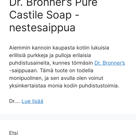
Dr. Bronner’s Pure
Castile Soap -
nestesaippua
Aiemmin kannoin kaupasta kotiin lukuisia
erillisiä purkkeja ja pulloja erilaisia
puhdistusaineita, kunnes törmäsin
Dr. Bronner’s
-saippuaan. Tämä tuote on todella
monipuolinen, ja sen avulla olen voinut
yksinkertaistaa monia kodin puhdistustoimia.
Dr.…
Lue lisää
Etsi