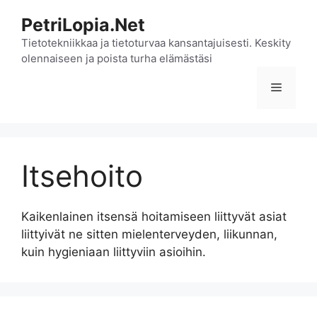
Siirry
PetriLopia.Net
sisältöön
Tietotekniikkaa ja tietoturvaa kansantajuisesti. Keskity
olennaiseen ja poista turha elämästäsi
Valikko
Itsehoito
Kaikenlainen itsensä hoitamiseen liittyvät asiat
liittyivät ne sitten mielenterveyden, liikunnan,
kuin hygieniaan liittyviin asioihin.