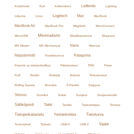
Laitteisto
Kodinhoito
Koti
Kätkeminen
Lighting
Logitech
Mac
Liikunta
Linux
MacBook
MacBook Air
MacBook Pro
MagSafe
MicroConnect
Minimalismi
MicroUSB
Mobiilivarmenne
Moppaus
Nano
MX Master
MX Mechanical
Nitecore
Näppäimistö
Patagonia
Pankkitunnus
Patentti- ja rekisterihallitus
Piilottaminen
PRH
Prime
Puff
Reititin
Retkeily
Robotti
Robotti-imuri
Rolling Square
Roomba
S-Pankki
Saippua
Siivous
Sovellus
Sukat
Suojaus
Suojaussovitin
Sähköposti
Takki
Tarvike
Taskulamppu
Terveys
Tietojenkalastelu
Tietoturva
Tietotekniikka
Vaate
Torrentshell
Työkalu
USB-A
USB-C