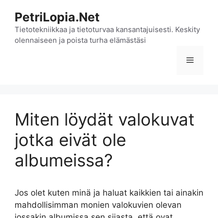
Siirry
PetriLopia.Net
sisältöön
Tietotekniikkaa ja tietoturvaa kansantajuisesti. Keskity
olennaiseen ja poista turha elämästäsi
Valikko
Miten löydät valokuvat
jotka eivät ole
albumeissa?
Jos olet kuten minä ja haluat kaikkien tai ainakin
mahdollisimman monien valokuvien olevan
jossakin albumissa sen sijasta, että ovat