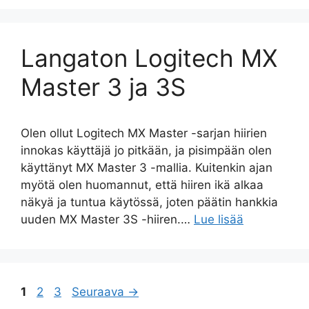
Langaton Logitech MX
Master 3 ja 3S
Olen ollut Logitech MX Master -sarjan hiirien
innokas käyttäjä jo pitkään, ja pisimpään olen
käyttänyt MX Master 3 -mallia. Kuitenkin ajan
myötä olen huomannut, että hiiren ikä alkaa
näkyä ja tuntua käytössä, joten päätin hankkia
uuden MX Master 3S -hiiren.…
Lue lisää
Sivu
Sivu
Sivu
1
2
3
Seuraava
→