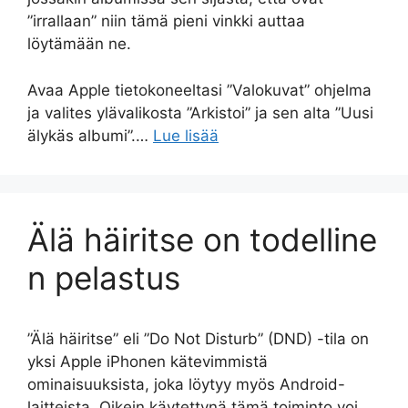
”irrallaan” niin tämä pieni vinkki auttaa
löytämään ne.
Avaa Apple tietokoneeltasi ”Valokuvat” ohjelma
ja valites ylävalikosta ”Arkistoi” ja sen alta ”Uusi
älykäs albumi”.…
Lue lisää
Älä häiritse on todelline
n pelastus
”Älä häiritse” eli ”Do Not Disturb” (DND) -tila on
yksi Apple iPhonen kätevimmistä
ominaisuuksista, joka löytyy myös Android-
laitteista. Oikein käytettynä tämä toiminto voi