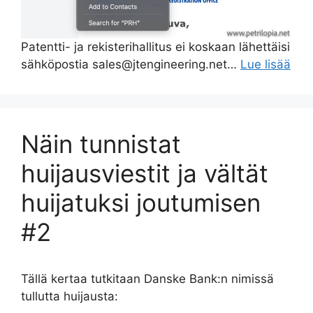
Patentti- ja rekisterihallitus ei koskaan lähettäisi
sähköpostia sales@jtengineering.net…
Lue lisää
Näin tunnistat
huijausviestit ja vältät
huijatuksi joutumisen
#2
Tällä kertaa tutkitaan Danske Bank:n nimissä
tullutta huijausta: