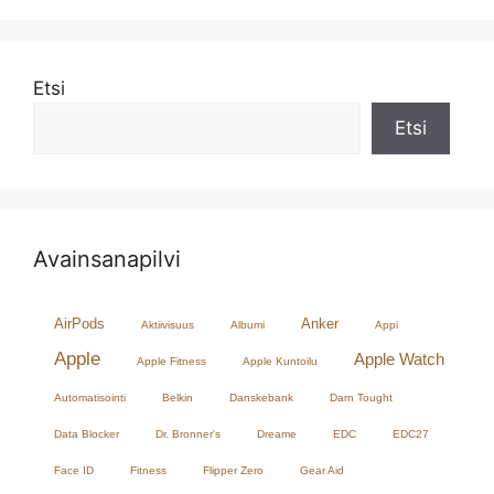
Etsi
Etsi
Avainsanapilvi
AirPods
Anker
Aktiivisuus
Albumi
Appi
Apple
Apple Watch
Apple Fitness
Apple Kuntoilu
Automatisointi
Belkin
Danskebank
Darn Tought
Data Blocker
Dr. Bronner's
Dreame
EDC
EDC27
Face ID
Fitness
Flipper Zero
Gear Aid