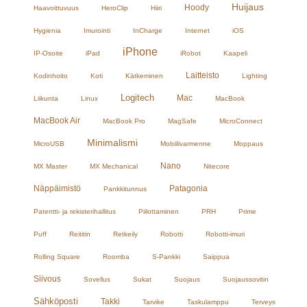
Huijaus
Hoody
Haavoittuvuus
HeroClip
Hiiri
Hygienia
Imurointi
InCharge
Internet
iOS
iPhone
IP-Osoite
iPad
iRobot
Kaapeli
Laitteisto
Kodinhoito
Koti
Kätkeminen
Lighting
Logitech
Mac
Liikunta
Linux
MacBook
MacBook Air
MacBook Pro
MagSafe
MicroConnect
Minimalismi
MicroUSB
Mobiilivarmenne
Moppaus
Nano
MX Master
MX Mechanical
Nitecore
Näppäimistö
Patagonia
Pankkitunnus
Patentti- ja rekisterihallitus
Piilottaminen
PRH
Prime
Puff
Reititin
Retkeily
Robotti
Robotti-imuri
Rolling Square
Roomba
S-Pankki
Saippua
Siivous
Sovellus
Sukat
Suojaus
Suojaussovitin
Sähköposti
Takki
Tarvike
Taskulamppu
Terveys