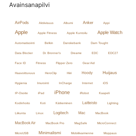
Avainsanapilvi
AirPods
Anker
Aktiivisuus
Albumi
Appi
Apple
Apple Watch
Apple Fitness
Apple Kuntoilu
Automatisointi
Belkin
Danskebank
Darn Tought
Data Blocker
Dr. Bronner's
Dreame
EDC
EDC27
Face ID
Fitness
Flipper Zero
Gear Aid
Huijaus
Hoody
Haavoittuvuus
HeroClip
Hiiri
Hygienia
Imurointi
InCharge
Internet
iOS
iPhone
IP-Osoite
iPad
iRobot
Kaapeli
Laitteisto
Kodinhoito
Koti
Kätkeminen
Lighting
Logitech
Mac
Liikunta
Linux
MacBook
MacBook Air
MacBook Pro
MagSafe
MicroConnect
Minimalismi
MicroUSB
Mobiilivarmenne
Moppaus