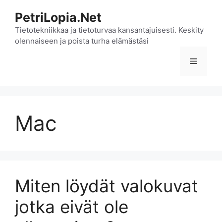
Siirry
PetriLopia.Net
sisältöön
Tietotekniikkaa ja tietoturvaa kansantajuisesti. Keskity
olennaiseen ja poista turha elämästäsi
Valikko
Mac
Miten löydät valokuvat
jotka eivät ole