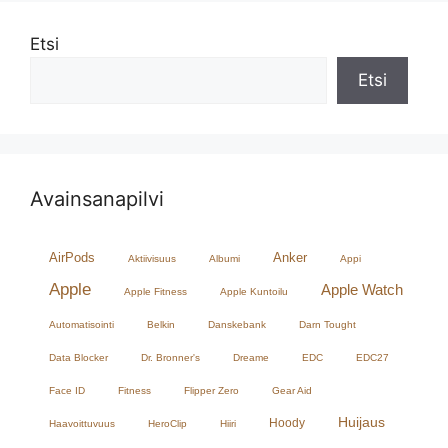
Etsi
Etsi
Avainsanapilvi
AirPods
Anker
Aktiivisuus
Albumi
Appi
Apple
Apple Watch
Apple Fitness
Apple Kuntoilu
Automatisointi
Belkin
Danskebank
Darn Tought
Data Blocker
Dr. Bronner's
Dreame
EDC
EDC27
Face ID
Fitness
Flipper Zero
Gear Aid
Huijaus
Hoody
Haavoittuvuus
HeroClip
Hiiri