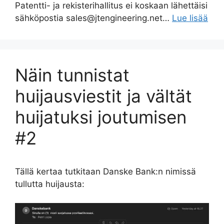
Patentti- ja rekisterihallitus ei koskaan lähettäisi
sähköpostia sales@jtengineering.net…
Lue lisää
Näin tunnistat
huijausviestit ja vältät
huijatuksi joutumisen
#2
Tällä kertaa tutkitaan Danske Bank:n nimissä
tullutta huijausta: