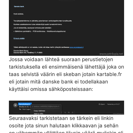
Jossa voidaan lähteä suoraan perustietojen
tarkistuksella eli ensimmäisenä lähettäjä joka on
taas selvistä väärin eli skeban jotain kartable.fr
eli jotain mitä danske bank ei todellakaan
käyttäisi omissa sähköposteissaan:
Seuraavaksi tarkistetaan se tärkein eli linkin
osoite jota sinun halutaan klikkaavan ja sehän
on vähemmän yllättäen täysin väärä myöskin eli