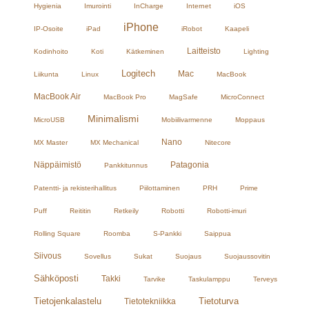
Hygienia
Imurointi
InCharge
Internet
iOS
iPhone
IP-Osoite
iPad
iRobot
Kaapeli
Laitteisto
Kodinhoito
Koti
Kätkeminen
Lighting
Logitech
Mac
Liikunta
Linux
MacBook
MacBook Air
MacBook Pro
MagSafe
MicroConnect
Minimalismi
MicroUSB
Mobiilivarmenne
Moppaus
Nano
MX Master
MX Mechanical
Nitecore
Näppäimistö
Patagonia
Pankkitunnus
Patentti- ja rekisterihallitus
Piilottaminen
PRH
Prime
Puff
Reititin
Retkeily
Robotti
Robotti-imuri
Rolling Square
Roomba
S-Pankki
Saippua
Siivous
Sovellus
Sukat
Suojaus
Suojaussovitin
Sähköposti
Takki
Tarvike
Taskulamppu
Terveys
Tietojenkalastelu
Tietoturva
Tietotekniikka