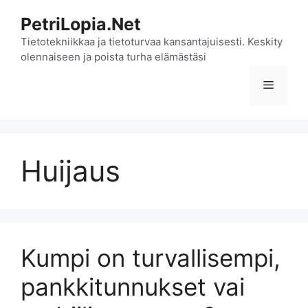
Siirry
PetriLopia.Net
sisältöön
Tietotekniikkaa ja tietoturvaa kansantajuisesti. Keskity
olennaiseen ja poista turha elämästäsi
Valikko
Huijaus
Kumpi on turvallisempi,
pankkitunnukset vai