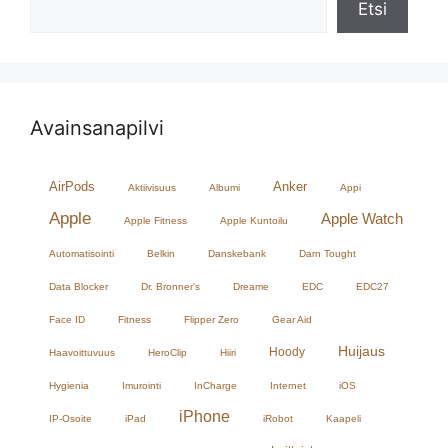
Etsi
Avainsanapilvi
AirPods
Anker
Aktiivisuus
Albumi
Appi
Apple
Apple Watch
Apple Fitness
Apple Kuntoilu
Automatisointi
Belkin
Danskebank
Darn Tought
Data Blocker
Dr. Bronner's
Dreame
EDC
EDC27
Face ID
Fitness
Flipper Zero
Gear Aid
Huijaus
Hoody
Haavoittuvuus
HeroClip
Hiiri
Hygienia
Imurointi
InCharge
Internet
iOS
iPhone
IP-Osoite
iPad
iRobot
Kaapeli