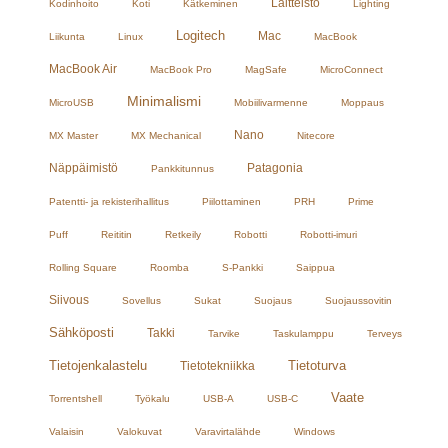
Laitteisto
Kodinhoito
Koti
Kätkeminen
Lighting
Logitech
Mac
Liikunta
Linux
MacBook
MacBook Air
MacBook Pro
MagSafe
MicroConnect
Minimalismi
MicroUSB
Mobiilivarmenne
Moppaus
Nano
MX Master
MX Mechanical
Nitecore
Näppäimistö
Patagonia
Pankkitunnus
Patentti- ja rekisterihallitus
Piilottaminen
PRH
Prime
Puff
Reititin
Retkeily
Robotti
Robotti-imuri
Rolling Square
Roomba
S-Pankki
Saippua
Siivous
Sovellus
Sukat
Suojaus
Suojaussovitin
Sähköposti
Takki
Tarvike
Taskulamppu
Terveys
Tietojenkalastelu
Tietoturva
Tietotekniikka
Vaate
Torrentshell
Työkalu
USB-A
USB-C
Valaisin
Valokuvat
Varavirtalähde
Windows