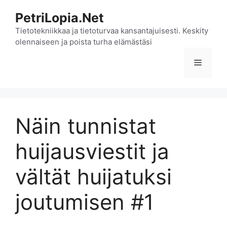
Siirry
PetriLopia.Net
sisältöön
Tietotekniikkaa ja tietoturvaa kansantajuisesti. Keskity
olennaiseen ja poista turha elämästäsi
Valikko
Näin tunnistat
huijausviestit ja
vältät huijatuksi
joutumisen #1