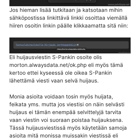
Jos hieman lisää tutkitaan ja katsotaan mihin
sähköpostissa linkittävä linkki osoittaa viemällä
hiiren osoitin linkin päälle klikkaamatta sitä niin:
Eli huijausviestin S-Pankin osoite olis
morton.alwaysdata.net/ok.php eli myös tämä
kertoo ettei kyseessä ole oikea S-Pankin
lähettämä viesti vaan selvä huijaus.
Monia asioita voidaan tosin myös huijata,
feikata yms. mutta jos viestisi on näin selvästi
huijaus ei tämän enempää selvittelyjä tarvita
vaan viestin voi suoraan poistaa huijauksena.
Tässä huijausviestissä myös käytetään samoja
asioita mitä monissa muissakin viestissä eli