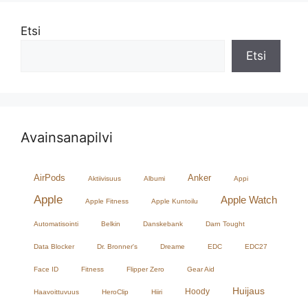
Etsi
Etsi
Avainsanapilvi
AirPods
Anker
Aktiivisuus
Albumi
Appi
Apple
Apple Watch
Apple Fitness
Apple Kuntoilu
Automatisointi
Belkin
Danskebank
Darn Tought
Data Blocker
Dr. Bronner's
Dreame
EDC
EDC27
Face ID
Fitness
Flipper Zero
Gear Aid
Huijaus
Hoody
Haavoittuvuus
HeroClip
Hiiri