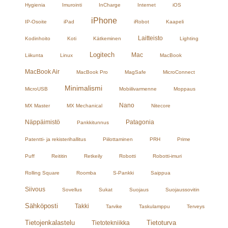
Hygienia
Imurointi
InCharge
Internet
iOS
iPhone
IP-Osoite
iPad
iRobot
Kaapeli
Laitteisto
Kodinhoito
Koti
Kätkeminen
Lighting
Logitech
Mac
Liikunta
Linux
MacBook
MacBook Air
MacBook Pro
MagSafe
MicroConnect
Minimalismi
MicroUSB
Mobiilivarmenne
Moppaus
Nano
MX Master
MX Mechanical
Nitecore
Näppäimistö
Patagonia
Pankkitunnus
Patentti- ja rekisterihallitus
Piilottaminen
PRH
Prime
Puff
Reititin
Retkeily
Robotti
Robotti-imuri
Rolling Square
Roomba
S-Pankki
Saippua
Siivous
Sovellus
Sukat
Suojaus
Suojaussovitin
Sähköposti
Takki
Tarvike
Taskulamppu
Terveys
Tietojenkalastelu
Tietoturva
Tietotekniikka