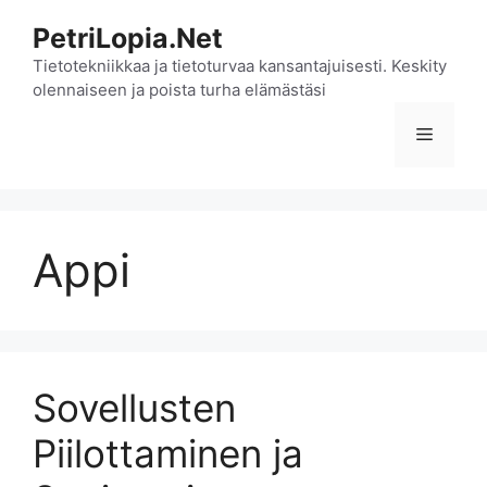
Siirry
PetriLopia.Net
sisältöön
Tietotekniikkaa ja tietoturvaa kansantajuisesti. Keskity
olennaiseen ja poista turha elämästäsi
Valikko
Appi
Sovellusten
Piilottaminen ja