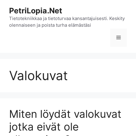
Siirry
PetriLopia.Net
sisältöön
Tietotekniikkaa ja tietoturvaa kansantajuisesti. Keskity
olennaiseen ja poista turha elämästäsi
Valikko
Valokuvat
Miten löydät valokuvat
jotka eivät ole