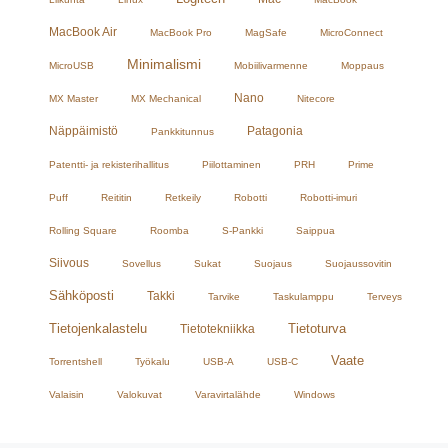
MacBook Air
MacBook Pro
MagSafe
MicroConnect
Minimalismi
MicroUSB
Mobiilivarmenne
Moppaus
Nano
MX Master
MX Mechanical
Nitecore
Näppäimistö
Patagonia
Pankkitunnus
Patentti- ja rekisterihallitus
Piilottaminen
PRH
Prime
Puff
Reititin
Retkeily
Robotti
Robotti-imuri
Rolling Square
Roomba
S-Pankki
Saippua
Siivous
Sovellus
Sukat
Suojaus
Suojaussovitin
Sähköposti
Takki
Tarvike
Taskulamppu
Terveys
Tietojenkalastelu
Tietoturva
Tietotekniikka
Vaate
Torrentshell
Työkalu
USB-A
USB-C
Valaisin
Valokuvat
Varavirtalähde
Windows