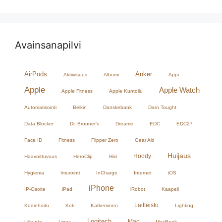
Avainsanapilvi
AirPods
Anker
Aktiivisuus
Albumi
Appi
Apple
Apple Watch
Apple Fitness
Apple Kuntoilu
Automatisointi
Belkin
Danskebank
Darn Tought
Data Blocker
Dr. Bronner's
Dreame
EDC
EDC27
Face ID
Fitness
Flipper Zero
Gear Aid
Huijaus
Hoody
Haavoittuvuus
HeroClip
Hiiri
Hygienia
Imurointi
InCharge
Internet
iOS
iPhone
IP-Osoite
iPad
iRobot
Kaapeli
Laitteisto
Kodinhoito
Koti
Kätkeminen
Lighting
Logitech
Mac
Liikunta
Linux
MacBook