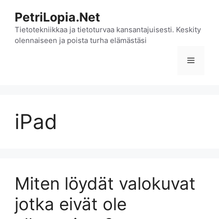
Siirry
PetriLopia.Net
sisältöön
Tietotekniikkaa ja tietoturvaa kansantajuisesti. Keskity
olennaiseen ja poista turha elämästäsi
Valikko
iPad
Miten löydät valokuvat
jotka eivät ole