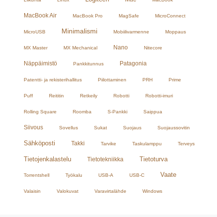
MacBook Air
MacBook Pro
MagSafe
MicroConnect
Minimalismi
MicroUSB
Mobiilivarmenne
Moppaus
Nano
MX Master
MX Mechanical
Nitecore
Näppäimistö
Patagonia
Pankkitunnus
Patentti- ja rekisterihallitus
Piilottaminen
PRH
Prime
Puff
Reititin
Retkeily
Robotti
Robotti-imuri
Rolling Square
Roomba
S-Pankki
Saippua
Siivous
Sovellus
Sukat
Suojaus
Suojaussovitin
Sähköposti
Takki
Tarvike
Taskulamppu
Terveys
Tietojenkalastelu
Tietoturva
Tietotekniikka
Vaate
Torrentshell
Työkalu
USB-A
USB-C
Valaisin
Valokuvat
Varavirtalähde
Windows