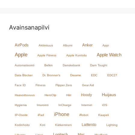
Avainsanapilvi
AirPods
Anker
Aktiivisuus
Albumi
Appi
Apple
Apple Watch
Apple Fitness
Apple Kuntoilu
Automatisointi
Belkin
Danskebank
Darn Tought
Data Blocker
Dr. Bronner's
Dreame
EDC
EDC27
Face ID
Fitness
Flipper Zero
Gear Aid
Huijaus
Hoody
Haavoittuvuus
HeroClip
Hiiri
Hygienia
Imurointi
InCharge
Internet
iOS
iPhone
IP-Osoite
iPad
iRobot
Kaapeli
Laitteisto
Kodinhoito
Koti
Kätkeminen
Lighting
Logitech
Mac
Liikunta
Linux
MacBook