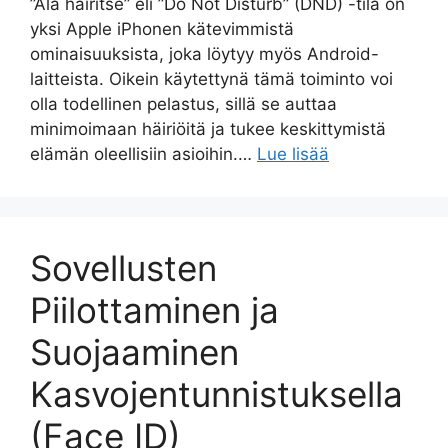
”Älä häiritse” eli ”Do Not Disturb” (DND) -tila on
yksi Apple iPhonen kätevimmistä
ominaisuuksista, joka löytyy myös Android-
laitteista. Oikein käytettynä tämä toiminto voi
olla todellinen pelastus, sillä se auttaa
minimoimaan häiriöitä ja tukee keskittymistä
elämän oleellisiin asioihin.…
Lue lisää
Sovellusten
Piilottaminen ja
Suojaaminen
Kasvojentunnistuksella
(Face ID)