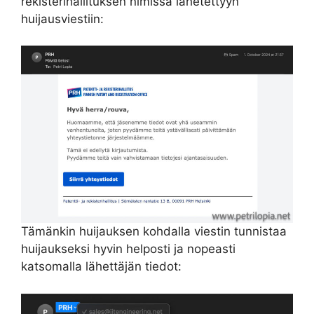
rekisterihallituksen nimissä lähetettyyn
huijausviestiin:
Tämänkin huijauksen kohdalla viestin tunnistaa
huijaukseksi hyvin helposti ja nopeasti
katsomalla lähettäjän tiedot: