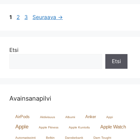
Sivu
Sivu
Sivu
1
2
3
Seuraava
→
Etsi
Etsi
Avainsanapilvi
AirPods
Anker
Aktiivisuus
Albumi
Appi
Apple
Apple Watch
Apple Fitness
Apple Kuntoilu
Automatisointi
Belkin
Danskebank
Darn Tought