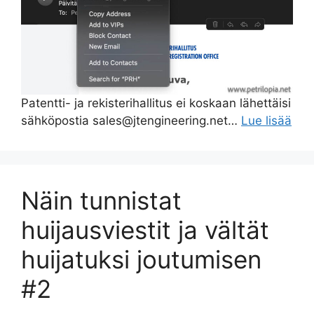
Patentti- ja rekisterihallitus ei koskaan lähettäisi
sähköpostia sales@jtengineering.net…
Lue lisää
Näin tunnistat
huijausviestit ja vältät
huijatuksi joutumisen
#2