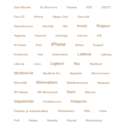
Data Blocker
Dr. Bronner's
Dreame
EDC
EDC27
Face ID
Fitness
Flipper Zero
Gear Aid
Huijaus
Hoody
Haavoittuvuus
HeroClip
Hiiri
Hygienia
Imurointi
InCharge
Internet
iOS
iPhone
IP-Osoite
iPad
iRobot
Kaapeli
Laitteisto
Kodinhoito
Koti
Kätkeminen
Lighting
Logitech
Mac
Liikunta
Linux
MacBook
MacBook Air
MacBook Pro
MagSafe
MicroConnect
Minimalismi
MicroUSB
Mobiilivarmenne
Moppaus
Nano
MX Master
MX Mechanical
Nitecore
Näppäimistö
Patagonia
Pankkitunnus
Patentti- ja rekisterihallitus
Piilottaminen
PRH
Prime
Puff
Reititin
Retkeily
Robotti
Robotti-imuri