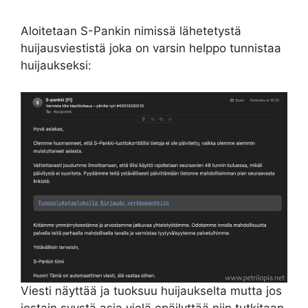
Aloitetaan S-Pankin nimissä lähetetystä
huijausviestistä joka on varsin helppo tunnistaa
huijaukseksi:
Viesti näyttää ja tuoksuu huijaukselta mutta jos