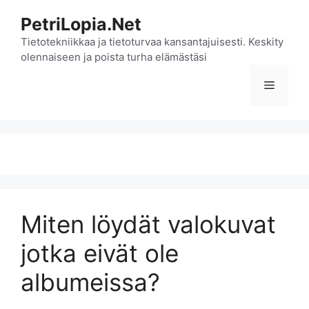
Siirry
PetriLopia.Net
sisältöön
Tietotekniikkaa ja tietoturvaa kansantajuisesti. Keskity
olennaiseen ja poista turha elämästäsi
Valikko
Miten löydät valokuvat
jotka eivät ole
albumeissa?