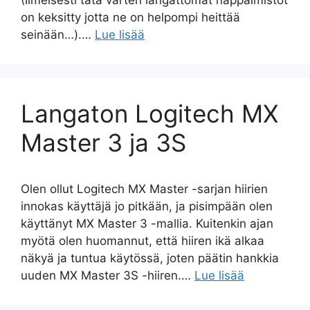
(Ilmeisesti tätä varten langattomat näppäimistöt
on keksitty jotta ne on helpompi heittää
seinään…).…
Lue lisää
Langaton Logitech MX
Master 3 ja 3S
Olen ollut Logitech MX Master -sarjan hiirien
innokas käyttäjä jo pitkään, ja pisimpään olen
käyttänyt MX Master 3 -mallia. Kuitenkin ajan
myötä olen huomannut, että hiiren ikä alkaa
näkyä ja tuntua käytössä, joten päätin hankkia
uuden MX Master 3S -hiiren.…
Lue lisää