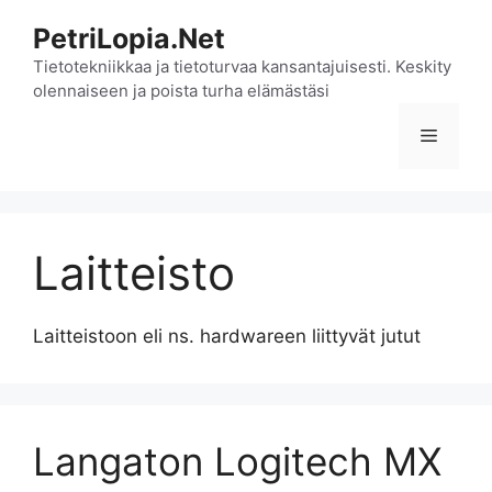
Siirry
PetriLopia.Net
sisältöön
Tietotekniikkaa ja tietoturvaa kansantajuisesti. Keskity
olennaiseen ja poista turha elämästäsi
Valikko
Laitteisto
Laitteistoon eli ns. hardwareen liittyvät jutut
Langaton Logitech MX