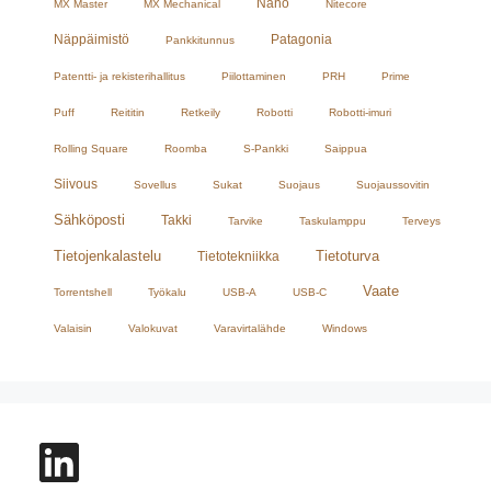
Nano
MX Master
MX Mechanical
Nitecore
Näppäimistö
Patagonia
Pankkitunnus
Patentti- ja rekisterihallitus
Piilottaminen
PRH
Prime
Puff
Reititin
Retkeily
Robotti
Robotti-imuri
Rolling Square
Roomba
S-Pankki
Saippua
Siivous
Sovellus
Sukat
Suojaus
Suojaussovitin
Sähköposti
Takki
Tarvike
Taskulamppu
Terveys
Tietojenkalastelu
Tietoturva
Tietotekniikka
Vaate
Torrentshell
Työkalu
USB-A
USB-C
Valaisin
Valokuvat
Varavirtalähde
Windows
LinkedIn