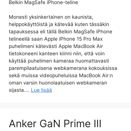
Belkin MagSafe iPhone-teline
Monesti yksinkertainen on kaunista,
helppokäyttöistä ja kätevää kuten tässäkin
tapauksessa eli tällä Belkin MagSafe iPhone
telineellä saan Apple iPhone 15 Pro Max
puhelimeni kätevästi Apple MacBook Air
tietokoneeni kanteen kiinni niin, että voin
käyttää puhelimen kameraa huomattavasti
parempilaatuisena webkamerana kokouksissa
sekä muissa videopuheluissa MacBook Air:n
oman varsin huonolaatuisen webkameran
sijasta.…
Lue lisää
Anker GaN Prime III