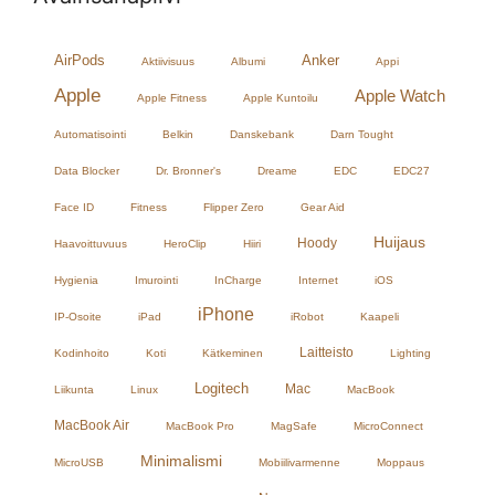
AirPods
Anker
Aktiivisuus
Albumi
Appi
Apple
Apple Watch
Apple Fitness
Apple Kuntoilu
Automatisointi
Belkin
Danskebank
Darn Tought
Data Blocker
Dr. Bronner's
Dreame
EDC
EDC27
Face ID
Fitness
Flipper Zero
Gear Aid
Huijaus
Hoody
Haavoittuvuus
HeroClip
Hiiri
Hygienia
Imurointi
InCharge
Internet
iOS
iPhone
IP-Osoite
iPad
iRobot
Kaapeli
Laitteisto
Kodinhoito
Koti
Kätkeminen
Lighting
Logitech
Mac
Liikunta
Linux
MacBook
MacBook Air
MacBook Pro
MagSafe
MicroConnect
Minimalismi
MicroUSB
Mobiilivarmenne
Moppaus