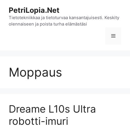
Siirry
PetriLopia.Net
sisältöön
Tietotekniikkaa ja tietoturvaa kansantajuisesti. Keskity
olennaiseen ja poista turha elämästäsi
Valikko
Moppaus
Dreame L10s Ultra
robotti-imuri