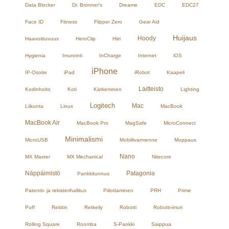
Data Blocker
Dr. Bronner's
Dreame
EDC
EDC27
Face ID
Fitness
Flipper Zero
Gear Aid
Huijaus
Hoody
Haavoittuvuus
HeroClip
Hiiri
Hygienia
Imurointi
InCharge
Internet
iOS
iPhone
IP-Osoite
iPad
iRobot
Kaapeli
Laitteisto
Kodinhoito
Koti
Kätkeminen
Lighting
Logitech
Mac
Liikunta
Linux
MacBook
MacBook Air
MacBook Pro
MagSafe
MicroConnect
Minimalismi
MicroUSB
Mobiilivarmenne
Moppaus
Nano
MX Master
MX Mechanical
Nitecore
Näppäimistö
Patagonia
Pankkitunnus
Patentti- ja rekisterihallitus
Piilottaminen
PRH
Prime
Puff
Reititin
Retkeily
Robotti
Robotti-imuri
Rolling Square
Roomba
S-Pankki
Saippua