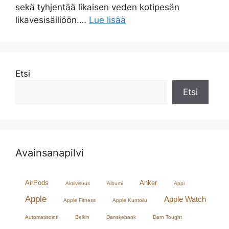
sekä tyhjentää likaisen veden kotipesän
likavesisäiliöön.…
Lue lisää
Etsi
Etsi
Avainsanapilvi
AirPods
Anker
Aktiivisuus
Albumi
Appi
Apple
Apple Watch
Apple Fitness
Apple Kuntoilu
Automatisointi
Belkin
Danskebank
Darn Tought