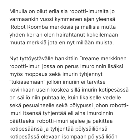
Minulla on ollut erilaisia robotti-imureita jo
varmaankin vuosi kymmenen ajan yleensä
iRobot Roomba merkkisiä ja mallisia mutta
yhden kerran olen hairahtanut kokeilemaan
muuta merkkiä jota en nyt millään muista.
Nyt tyttöystävälle hankittiin Dreame merkkinen
robotti-imuri jossa on perus imuroinnin lisäksi
myös moppaus sekä imurin tyhjennyt
”tukiasemaan” jolloin imuriin ei tarvitse
kovinkaan usein koskea sillä imurin kotipesässä
on säiliö niin puhtaalle, kuin likaiselle vedelle
sekä pesuaineelle sekä pölypussi johon robotti-
imuri itsensä tyhjentää eli aina imuroinnin
päätteeksi robotti-imuri ajelee ja pakittaa
kotipesäänsä ja tyhjentää pölysäiliönsä
kotipesässä olevaan isompaan pölysäiliöön