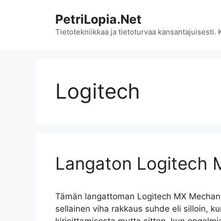
Siirry
PetriLopia.Net
sisältöön
Tietotekniikkaa ja tietoturvaa kansantajuisesti.
Logitech
Langaton Logitech 
Tämän langattoman Logitech MX Mechanic
sellainen viha rakkaus suhde eli silloin, ku