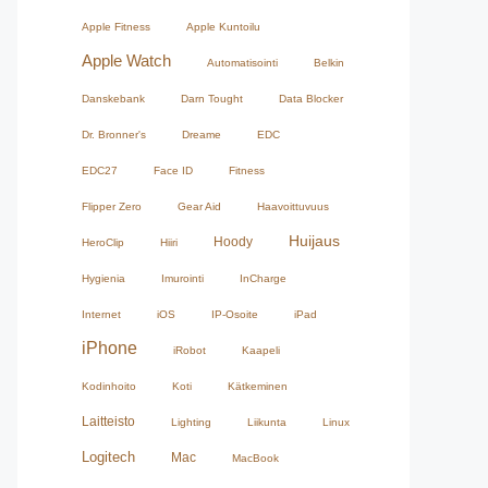
Apple Fitness
Apple Kuntoilu
Apple Watch
Automatisointi
Belkin
Danskebank
Darn Tought
Data Blocker
Dr. Bronner's
Dreame
EDC
EDC27
Face ID
Fitness
Flipper Zero
Gear Aid
Haavoittuvuus
Huijaus
Hoody
HeroClip
Hiiri
Hygienia
Imurointi
InCharge
Internet
iOS
IP-Osoite
iPad
iPhone
iRobot
Kaapeli
Kodinhoito
Koti
Kätkeminen
Laitteisto
Lighting
Liikunta
Linux
Logitech
Mac
MacBook