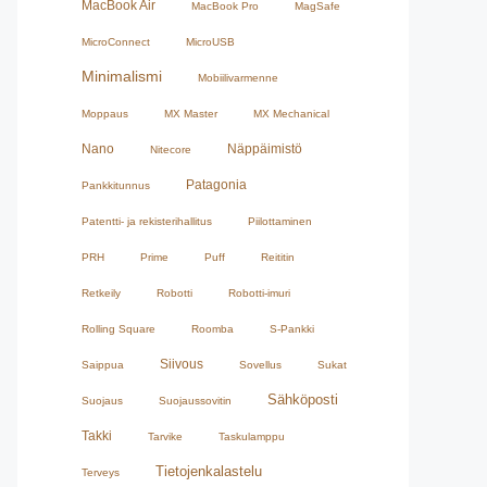
MacBook Air
MacBook Pro
MagSafe
MicroConnect
MicroUSB
Minimalismi
Mobiilivarmenne
Moppaus
MX Master
MX Mechanical
Nano
Näppäimistö
Nitecore
Patagonia
Pankkitunnus
Patentti- ja rekisterihallitus
Piilottaminen
PRH
Prime
Puff
Reititin
Retkeily
Robotti
Robotti-imuri
Rolling Square
Roomba
S-Pankki
Siivous
Saippua
Sovellus
Sukat
Sähköposti
Suojaus
Suojaussovitin
Takki
Tarvike
Taskulamppu
Tietojenkalastelu
Terveys