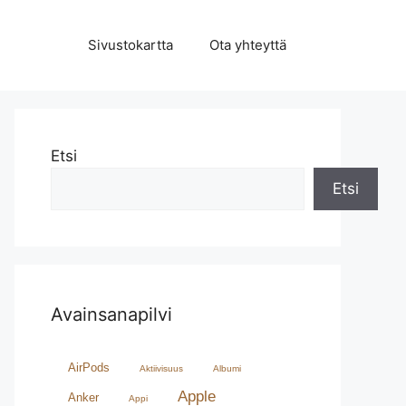
Sivustokartta
Ota yhteyttä
Etsi
Etsi
Avainsanapilvi
AirPods
Aktiivisuus
Albumi
Apple
Anker
Appi