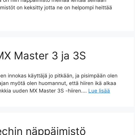
ia on niin näppäimistö meinaa lentää seinään
mistöt on keksitty jotta ne on helpompi heittää
MX Master 3 ja 3S
ien innokas käyttäjä jo pitkään, ja pisimpään olen
ajan myötä olen huomannut, että hiiren ikä alkaa
ankkia uuden MX Master 3S -hiiren.…
Lue lisää
echin näppäimistö