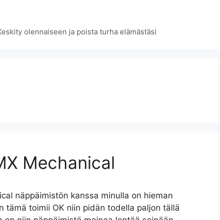
 Keskity olennaiseen ja poista turha elämästäsi
MX Mechanical
al näppäimistön kanssa minulla on hieman
n tämä toimii OK niin pidän todella paljon tällä