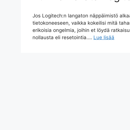
Jos Logitech:n langaton näppäimistö alkaa
tietokoneeseen, vaikka kokeilisi mitä tah
erikoisia ongelmia, joihin et löydä ratkais
nollausta eli resetointia.…
Lue lisää