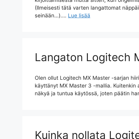
kirjoittamisesta mutta sitten, kun ongelm
(Ilmeisesti tätä varten langattomat näppäi
seinään…).…
Lue lisää
Langaton Logitech 
Olen ollut Logitech MX Master -sarjan hiir
käyttänyt MX Master 3 -mallia. Kuitenkin 
näkyä ja tuntua käytössä, joten päätin h
Kuinka nollata Logit