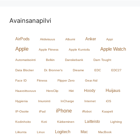
Avainsanapilvi
AirPods
Anker
Aktiivisuus
Albumi
Appi
Apple
Apple Watch
Apple Fitness
Apple Kuntoilu
Automatisointi
Belkin
Danskebank
Darn Tought
Data Blocker
Dr. Bronner's
Dreame
EDC
EDC27
Face ID
Fitness
Flipper Zero
Gear Aid
Huijaus
Hoody
Haavoittuvuus
HeroClip
Hiiri
Hygienia
Imurointi
InCharge
Internet
iOS
iPhone
IP-Osoite
iPad
iRobot
Kaapeli
Laitteisto
Kodinhoito
Koti
Kätkeminen
Lighting
Logitech
Mac
Liikunta
Linux
MacBook