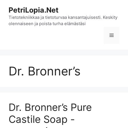
Siirry
PetriLopia.Net
sisältöön
Tietotekniikkaa ja tietoturvaa kansantajuisesti. Keskity
olennaiseen ja poista turha elämästäsi
Valikko
Dr. Bronner’s
Dr. Bronner’s Pure
Castile Soap -