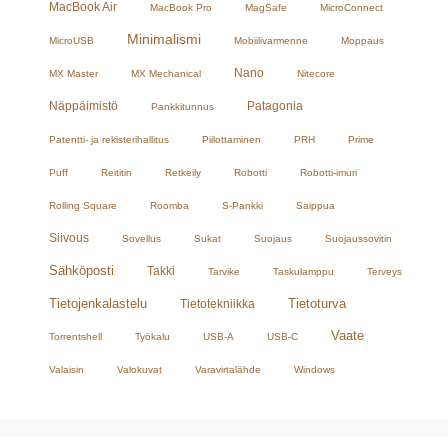
MacBook Air
MacBook Pro
MagSafe
MicroConnect
Minimalismi
MicroUSB
Mobiilivarmenne
Moppaus
Nano
MX Master
MX Mechanical
Nitecore
Näppäimistö
Patagonia
Pankkitunnus
Patentti- ja rekisterihallitus
Piilottaminen
PRH
Prime
Puff
Reititin
Retkeily
Robotti
Robotti-imuri
Rolling Square
Roomba
S-Pankki
Saippua
Siivous
Sovellus
Sukat
Suojaus
Suojaussovitin
Sähköposti
Takki
Tarvike
Taskulamppu
Terveys
Tietojenkalastelu
Tietoturva
Tietotekniikka
Vaate
Torrentshell
Työkalu
USB-A
USB-C
Valaisin
Valokuvat
Varavirtalähde
Windows