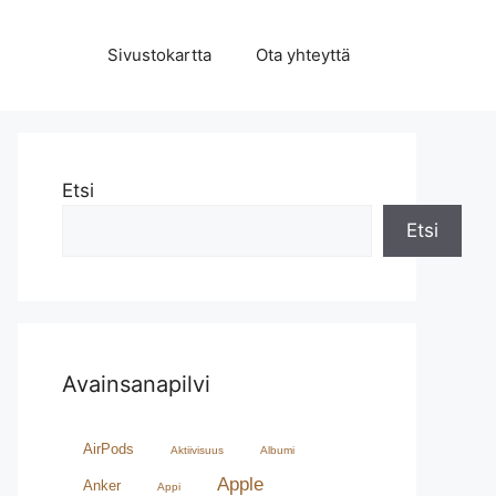
Sivustokartta
Ota yhteyttä
Etsi
Etsi
Avainsanapilvi
AirPods
Aktiivisuus
Albumi
Apple
Anker
Appi