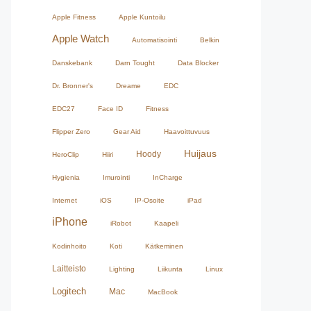
Apple Fitness
Apple Kuntoilu
Apple Watch
Automatisointi
Belkin
Danskebank
Darn Tought
Data Blocker
Dr. Bronner's
Dreame
EDC
EDC27
Face ID
Fitness
Flipper Zero
Gear Aid
Haavoittuvuus
Huijaus
Hoody
HeroClip
Hiiri
Hygienia
Imurointi
InCharge
Internet
iOS
IP-Osoite
iPad
iPhone
iRobot
Kaapeli
Kodinhoito
Koti
Kätkeminen
Laitteisto
Lighting
Liikunta
Linux
Logitech
Mac
MacBook