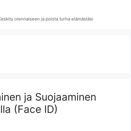
 Keskity olennaiseen ja poista turha elämästäsi
minen ja Suojaaminen
la (Face ID)