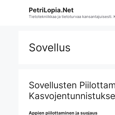
Siirry
PetriLopia.Net
sisältöön
Tietotekniikkaa ja tietoturvaa kansantajuisesti.
Sovellus
Sovellusten Piilotta
Kasvojentunnistuksel
Appien piilottaminen ja suojaus