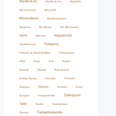
MacBook Air
MacBook Pro
MagSafe
MicroConnect
MicroUSB
Minimalismi
Mobiilivarmenne
Moppaus
MX Master
MX Mechanical
Nano
Näppäimistö
Nitecore
Patagonia
Pankkitunnus
Patentti- ja rekisterihallitus
Piilottaminen
PRH
Prime
Puff
Reititin
Retkeily
Robotti
Robotti-imuri
Rolling Square
Roomba
S-Pankki
Siivous
Saippua
Sovellus
Sukat
Sähköposti
Suojaus
Suojaussovitin
Takki
Tarvike
Taskulamppu
Tietojenkalastelu
Terveys