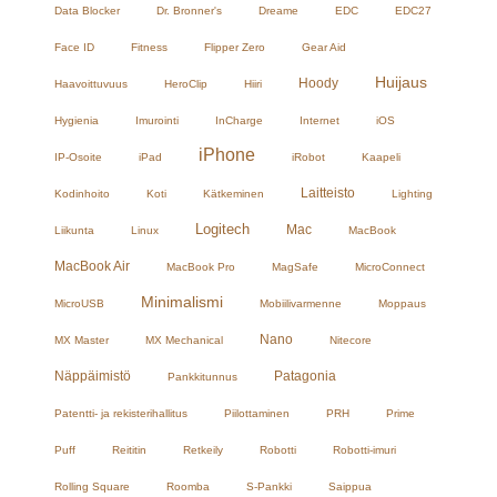
Data Blocker
Dr. Bronner's
Dreame
EDC
EDC27
Face ID
Fitness
Flipper Zero
Gear Aid
Huijaus
Hoody
Haavoittuvuus
HeroClip
Hiiri
Hygienia
Imurointi
InCharge
Internet
iOS
iPhone
IP-Osoite
iPad
iRobot
Kaapeli
Laitteisto
Kodinhoito
Koti
Kätkeminen
Lighting
Logitech
Mac
Liikunta
Linux
MacBook
MacBook Air
MacBook Pro
MagSafe
MicroConnect
Minimalismi
MicroUSB
Mobiilivarmenne
Moppaus
Nano
MX Master
MX Mechanical
Nitecore
Näppäimistö
Patagonia
Pankkitunnus
Patentti- ja rekisterihallitus
Piilottaminen
PRH
Prime
Puff
Reititin
Retkeily
Robotti
Robotti-imuri
Rolling Square
Roomba
S-Pankki
Saippua