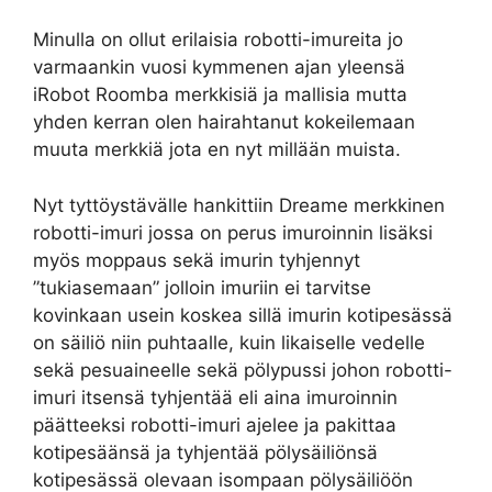
Minulla on ollut erilaisia robotti-imureita jo
varmaankin vuosi kymmenen ajan yleensä
iRobot Roomba merkkisiä ja mallisia mutta
yhden kerran olen hairahtanut kokeilemaan
muuta merkkiä jota en nyt millään muista.
Nyt tyttöystävälle hankittiin Dreame merkkinen
robotti-imuri jossa on perus imuroinnin lisäksi
myös moppaus sekä imurin tyhjennyt
”tukiasemaan” jolloin imuriin ei tarvitse
kovinkaan usein koskea sillä imurin kotipesässä
on säiliö niin puhtaalle, kuin likaiselle vedelle
sekä pesuaineelle sekä pölypussi johon robotti-
imuri itsensä tyhjentää eli aina imuroinnin
päätteeksi robotti-imuri ajelee ja pakittaa
kotipesäänsä ja tyhjentää pölysäiliönsä
kotipesässä olevaan isompaan pölysäiliöön