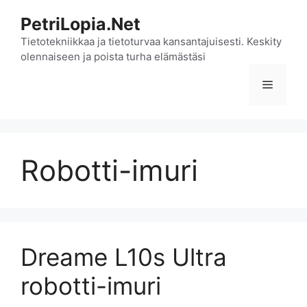
Siirry
PetriLopia.Net
sisältöön
Tietotekniikkaa ja tietoturvaa kansantajuisesti. Keskity
olennaiseen ja poista turha elämästäsi
Valikko
Robotti-imuri
Dreame L10s Ultra
robotti-imuri