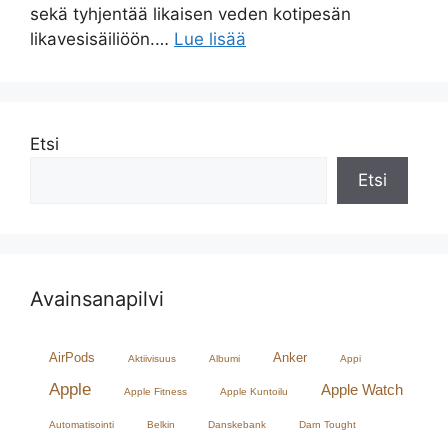
sekä tyhjentää likaisen veden kotipesän
likavesisäiliöön.…
Lue lisää
Etsi
Etsi
Avainsanapilvi
AirPods
Anker
Aktiivisuus
Albumi
Appi
Apple
Apple Watch
Apple Fitness
Apple Kuntoilu
Automatisointi
Belkin
Danskebank
Darn Tought