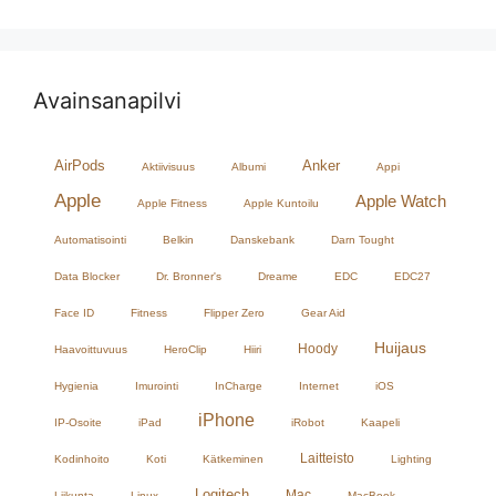
Avainsanapilvi
AirPods
Anker
Aktiivisuus
Albumi
Appi
Apple
Apple Watch
Apple Fitness
Apple Kuntoilu
Automatisointi
Belkin
Danskebank
Darn Tought
Data Blocker
Dr. Bronner's
Dreame
EDC
EDC27
Face ID
Fitness
Flipper Zero
Gear Aid
Huijaus
Hoody
Haavoittuvuus
HeroClip
Hiiri
Hygienia
Imurointi
InCharge
Internet
iOS
iPhone
IP-Osoite
iPad
iRobot
Kaapeli
Laitteisto
Kodinhoito
Koti
Kätkeminen
Lighting
Logitech
Mac
Liikunta
Linux
MacBook