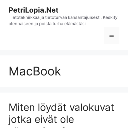
Siirry
PetriLopia.Net
sisältöön
Tietotekniikkaa ja tietoturvaa kansantajuisesti. Keskity
olennaiseen ja poista turha elämästäsi
Valikko
MacBook
Miten löydät valokuvat
jotka eivät ole