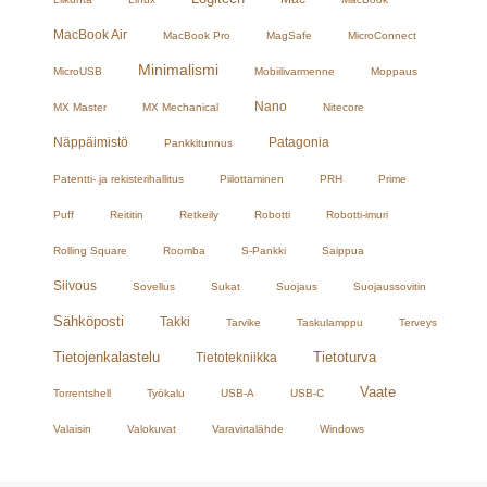
MacBook Air
MacBook Pro
MagSafe
MicroConnect
Minimalismi
MicroUSB
Mobiilivarmenne
Moppaus
Nano
MX Master
MX Mechanical
Nitecore
Näppäimistö
Patagonia
Pankkitunnus
Patentti- ja rekisterihallitus
Piilottaminen
PRH
Prime
Puff
Reititin
Retkeily
Robotti
Robotti-imuri
Rolling Square
Roomba
S-Pankki
Saippua
Siivous
Sovellus
Sukat
Suojaus
Suojaussovitin
Sähköposti
Takki
Tarvike
Taskulamppu
Terveys
Tietojenkalastelu
Tietoturva
Tietotekniikka
Vaate
Torrentshell
Työkalu
USB-A
USB-C
Valaisin
Valokuvat
Varavirtalähde
Windows