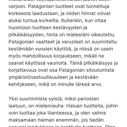
varjoon. Patagonian tuotteet ovat tunnettuja
korkeasta laadustaan, ja niiden hinnat voivat
aluksi tuntua korkeilta. Kuitenkin, kun ottaa
huomioon tuotteen kestävyyden ja
pitkäikäisyyden, hinta on mielestäni oikeutettu.
Patagonian vaatteet ja varusteet on suunniteltu
kestämään vuosien käyttöä, ja niissä on usein
myös mahdollisuus korjaukseen, mikäli ne
saavat käytössä vaurioita. Tämä pitkäikäisyys ja
korjattavuus ovat osa Patagonian sitoutumista
ympäristövastuullisuuteen ja kestävään
kehitykseen, mikä on minulle tärkeä arvo.
Yksi suurimmista syistä, miksi panostan
laatuun, on mielenrauha. Haluan tuotteita, joihin
voin luottaa joka tilanteessa, ja olen valmis
maksamaan hieman enemmän, jos tiedän
saavani laadukkaan ja kestävän tuotteen. Olen