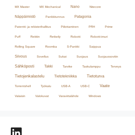
Nano
MX Master
MX Mechanical
Nitecore
Näppäimistö
Patagonia
Pankkitunnus
Patentti- ja rekisterihallitus
Piilottaminen
PRH
Prime
Puff
Reititin
Retkeily
Robotti
Robotti-imuri
Rolling Square
Roomba
S-Pankki
Saippua
Siivous
Sovellus
Sukat
Suojaus
Suojaussovitin
Sähköposti
Takki
Tarvike
Taskulamppu
Terveys
Tietojenkalastelu
Tietoturva
Tietotekniikka
Vaate
Torrentshell
Työkalu
USB-A
USB-C
Valaisin
Valokuvat
Varavirtalähde
Windows
LinkedIn