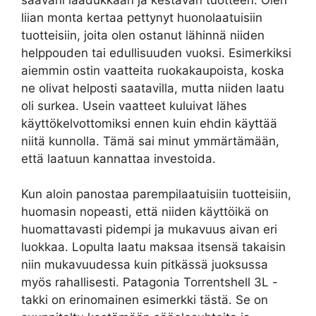
liian monta kertaa pettynyt huonolaatuisiin
tuotteisiin, joita olen ostanut lähinnä niiden
helppouden tai edullisuuden vuoksi. Esimerkiksi
aiemmin ostin vaatteita ruokakaupoista, koska
ne olivat helposti saatavilla, mutta niiden laatu
oli surkea. Usein vaatteet kuluivat lähes
käyttökelvottomiksi ennen kuin ehdin käyttää
niitä kunnolla. Tämä sai minut ymmärtämään,
että laatuun kannattaa investoida.
Kun aloin panostaa parempilaatuisiin tuotteisiin,
huomasin nopeasti, että niiden käyttöikä on
huomattavasti pidempi ja mukavuus aivan eri
luokkaa. Lopulta laatu maksaa itsensä takaisin
niin mukavuudessa kuin pitkässä juoksussa
myös rahallisesti. Patagonia Torrentshell 3L -
takki on erinomainen esimerkki tästä. Se on