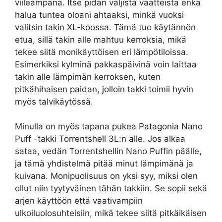
viileämpänä. Itse pidän väljistä vaatteista enkä
halua tuntea oloani ahtaaksi, minkä vuoksi
valitsin takin XL-koossa. Tämä tuo käytännön
etua, sillä takin alle mahtuu kerroksia, mikä
tekee siitä monikäyttöisen eri lämpötiloissa.
Esimerkiksi kylminä pakkaspäivinä voin laittaa
takin alle lämpimän kerroksen, kuten
pitkähihaisen paidan, jolloin takki toimii hyvin
myös talvikäytössä.
Minulla on myös tapana pukea Patagonia Nano
Puff -takki Torrentshell 3L:n alle. Jos alkaa
sataa, vedän Torrentshellin Nano Puffin päälle,
ja tämä yhdistelmä pitää minut lämpimänä ja
kuivana. Monipuolisuus on yksi syy, miksi olen
ollut niin tyytyväinen tähän takkiin. Se sopii sekä
arjen käyttöön että vaativampiin
ulkoiluolosuhteisiin, mikä tekee siitä pitkäikäisen