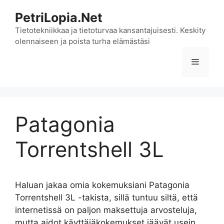
Siirry
PetriLopia.Net
sisältöön
Tietotekniikkaa ja tietoturvaa kansantajuisesti. Keskity
olennaiseen ja poista turha elämästäsi
Valikko
Patagonia
Torrentshell 3L
Haluan jakaa omia kokemuksiani Patagonia
Torrentshell 3L -takista, sillä tuntuu siltä, että
internetissä on paljon maksettuja arvosteluja,
mutta aidot käyttäjäkokemukset jäävät usein