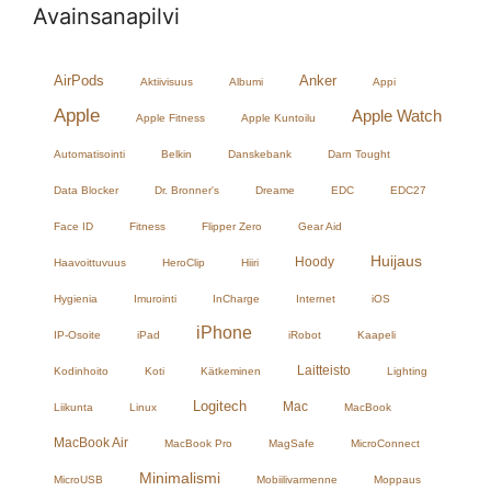
Avainsanapilvi
AirPods
Anker
Aktiivisuus
Albumi
Appi
Apple
Apple Watch
Apple Fitness
Apple Kuntoilu
Automatisointi
Belkin
Danskebank
Darn Tought
Data Blocker
Dr. Bronner's
Dreame
EDC
EDC27
Face ID
Fitness
Flipper Zero
Gear Aid
Huijaus
Hoody
Haavoittuvuus
HeroClip
Hiiri
Hygienia
Imurointi
InCharge
Internet
iOS
iPhone
IP-Osoite
iPad
iRobot
Kaapeli
Laitteisto
Kodinhoito
Koti
Kätkeminen
Lighting
Logitech
Mac
Liikunta
Linux
MacBook
MacBook Air
MacBook Pro
MagSafe
MicroConnect
Minimalismi
MicroUSB
Mobiilivarmenne
Moppaus