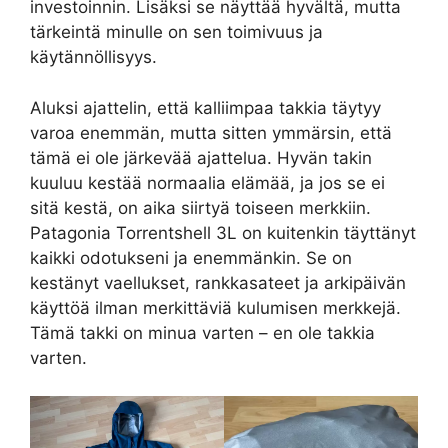
investoinnin. Lisäksi se näyttää hyvältä, mutta
tärkeintä minulle on sen toimivuus ja
käytännöllisyys.
Aluksi ajattelin, että kalliimpaa takkia täytyy
varoa enemmän, mutta sitten ymmärsin, että
tämä ei ole järkevää ajattelua. Hyvän takin
kuuluu kestää normaalia elämää, ja jos se ei
sitä kestä, on aika siirtyä toiseen merkkiin.
Patagonia Torrentshell 3L on kuitenkin täyttänyt
kaikki odotukseni ja enemmänkin. Se on
kestänyt vaellukset, rankkasateet ja arkipäivän
käyttöä ilman merkittäviä kulumisen merkkejä.
Tämä takki on minua varten – en ole takkia
varten.