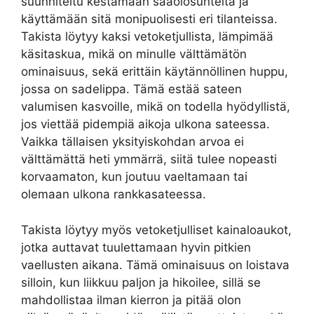
suunniteltu kestämään sääolosuhteita ja
käyttämään sitä monipuolisesti eri tilanteissa.
Takista löytyy kaksi vetoketjullista, lämpimää
käsitaskua, mikä on minulle välttämätön
ominaisuus, sekä erittäin käytännöllinen huppu,
jossa on sadelippa. Tämä estää sateen
valumisen kasvoille, mikä on todella hyödyllistä,
jos viettää pidempiä aikoja ulkona sateessa.
Vaikka tällaisen yksityiskohdan arvoa ei
välttämättä heti ymmärrä, siitä tulee nopeasti
korvaamaton, kun joutuu vaeltamaan tai
olemaan ulkona rankkasateessa.
Takista löytyy myös vetoketjulliset kainaloaukot,
jotka auttavat tuulettamaan hyvin pitkien
vaellusten aikana. Tämä ominaisuus on loistava
silloin, kun liikkuu paljon ja hikoilee, sillä se
mahdollistaa ilman kierron ja pitää olon