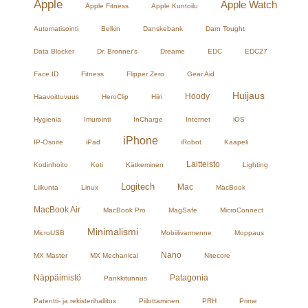
Apple
Apple Watch
Apple Fitness
Apple Kuntoilu
Automatisointi
Belkin
Danskebank
Darn Tought
Data Blocker
Dr. Bronner's
Dreame
EDC
EDC27
Face ID
Fitness
Flipper Zero
Gear Aid
Huijaus
Hoody
Haavoittuvuus
HeroClip
Hiiri
Hygienia
Imurointi
InCharge
Internet
iOS
iPhone
IP-Osoite
iPad
iRobot
Kaapeli
Laitteisto
Kodinhoito
Koti
Kätkeminen
Lighting
Logitech
Mac
Liikunta
Linux
MacBook
MacBook Air
MacBook Pro
MagSafe
MicroConnect
Minimalismi
MicroUSB
Mobiilivarmenne
Moppaus
Nano
MX Master
MX Mechanical
Nitecore
Näppäimistö
Patagonia
Pankkitunnus
Patentti- ja rekisterihallitus
Piilottaminen
PRH
Prime