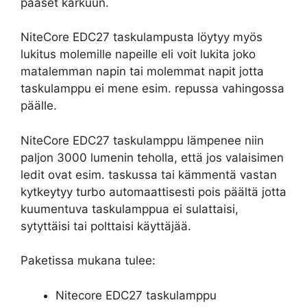
pääset karkuun.
NiteCore EDC27 taskulampusta löytyy myös
lukitus molemille napeille eli voit lukita joko
matalemman napin tai molemmat napit jotta
taskulamppu ei mene esim. repussa vahingossa
päälle.
NiteCore EDC27 taskulamppu lämpenee niin
paljon 3000 lumenin teholla, että jos valaisimen
ledit ovat esim. taskussa tai kämmentä vastan
kytkeytyy turbo automaattisesti pois päältä jotta
kuumentuva taskulamppua ei sulattaisi,
sytyttäisi tai polttaisi käyttäjää.
Paketissa mukana tulee:
Nitecore EDC27 taskulamppu