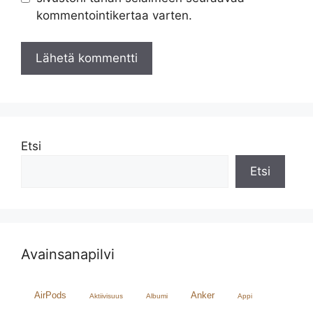
kommentointikertaa varten.
Etsi
Etsi
Avainsanapilvi
AirPods
Anker
Aktiivisuus
Albumi
Appi