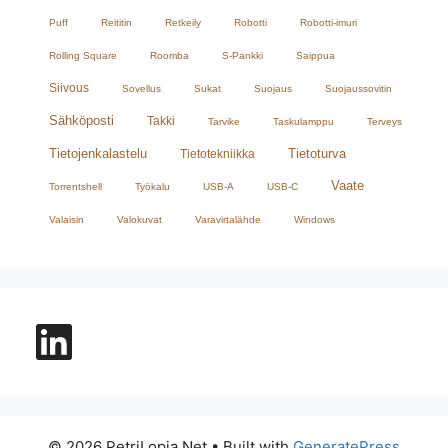
Puff
Reititin
Retkeily
Robotti
Robotti-imuri
Rolling Square
Roomba
S-Pankki
Saippua
Siivous
Sovellus
Sukat
Suojaus
Suojaussovitin
Sähköposti
Takki
Tarvike
Taskulamppu
Terveys
Tietojenkalastelu
Tietoturva
Tietotekniikka
Vaate
Torrentshell
Työkalu
USB-A
USB-C
Valaisin
Valokuvat
Varavirtalähde
Windows
LinkedIn
© 2026 PetriLopia.Net
• Built with
GeneratePress