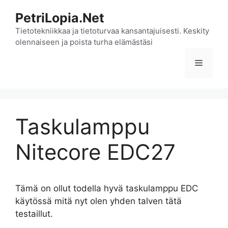
Siirry
PetriLopia.Net
sisältöön
Tietotekniikkaa ja tietoturvaa kansantajuisesti. Keskity
olennaiseen ja poista turha elämästäsi
Valikko
Taskulamppu
Nitecore EDC27
Tämä on ollut todella hyvä taskulamppu EDC
käytössä mitä nyt olen yhden talven tätä
testaillut.