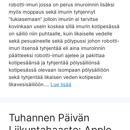
robotti-imuri jossa on perus imuroinnin lisäksi
myös moppaus sekä imurin tyhjennyt
”tukiasemaan” jolloin imuriin ei tarvitse
kovinkaan usein koskea sillä imurin kotipesässä
on säiliö niin puhtaalle, kuin likaiselle vedelle
sekä pesuaineelle sekä pölypussi johon robotti-
imuri itsensä tyhjentää eli aina imuroinnin
päätteeksi robotti-imuri ajelee ja pakittaa
kotipesäänsä ja tyhjentää pölysäiliönsä
kotipesässä olevaan isompaan pölysäiliöön
sekä tyhjentää likaisen veden kotipesän
likavesisäiliöön.…
Lue lisää
Tuhannen Päivän
Liikuntahaaste: Apple