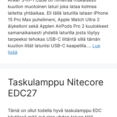
kuution muotoinen laturi joka lataa kolmea
laitetta yhtäaikaa. Eli tällä laturilla lataan iPhone
15 Pro Max puhelimeni, Apple Watch Ultra 2
älykelloni sekä Applen AirPods Pro 2 kuulokkeet
samanaikaisesti yhdellä laturilla josta löytyy
tarpeeksi tehokas USB-C liitäntä sillä tämän
kuution liität laturiisi USB-C kaapelilla.…
Lue
lisää
Taskulamppu Nitecore
EDC27
Tämä on ollut todella hyvä taskulamppu EDC
käytössä mitä nyt olen yhden talven tätä