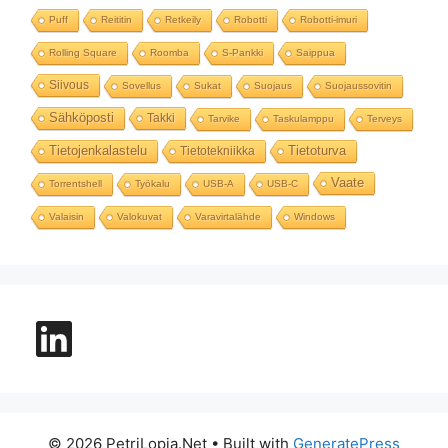
Puff
Reititin
Retkeily
Robotti
Robotti-imuri
Rolling Square
Roomba
S-Pankki
Saippua
Siivous
Sovellus
Sukat
Suojaus
Suojaussovitin
Sähköposti
Takki
Tarvike
Taskulamppu
Terveys
Tietojenkalastelu
Tietoturva
Tietotekniikka
Vaate
Torrentshell
Työkalu
USB-A
USB-C
Valaisin
Valokuvat
Varavirtalähde
Windows
LinkedIn
© 2026 PetriLopia.Net
• Built with
GeneratePress