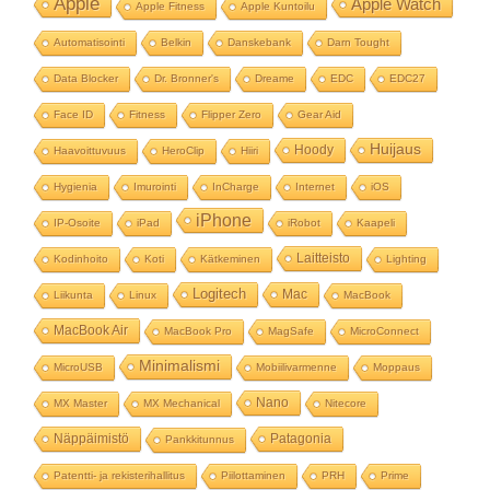
Apple
Apple Watch
Apple Fitness
Apple Kuntoilu
Automatisointi
Belkin
Danskebank
Darn Tought
Data Blocker
Dr. Bronner's
Dreame
EDC
EDC27
Face ID
Fitness
Flipper Zero
Gear Aid
Huijaus
Hoody
Haavoittuvuus
HeroClip
Hiiri
Hygienia
Imurointi
InCharge
Internet
iOS
iPhone
IP-Osoite
iPad
iRobot
Kaapeli
Laitteisto
Kodinhoito
Koti
Kätkeminen
Lighting
Logitech
Mac
Liikunta
Linux
MacBook
MacBook Air
MacBook Pro
MagSafe
MicroConnect
Minimalismi
MicroUSB
Mobiilivarmenne
Moppaus
Nano
MX Master
MX Mechanical
Nitecore
Näppäimistö
Patagonia
Pankkitunnus
Patentti- ja rekisterihallitus
Piilottaminen
PRH
Prime