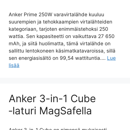
Anker Prime 250W varavirtalähde kuuluu
suurempien ja tehokkaampien virtalähteiden
kategoriaan, tarjoten enimmäistehoksi 250
wattia. Sen kapasiteetti on vaikuttava 27 650
mAh, ja siitä huolimatta, tämä virtalähde on
sallittu lentokoneen käsimatkatavaroissa, sillä
sen energiasisältö on 99,54 wattituntia.…
Lue
lisää
Anker 3-in-1 Cube
‑laturi MagSafella
Anker 3-in-1 Cube on nimensä mukaisesti