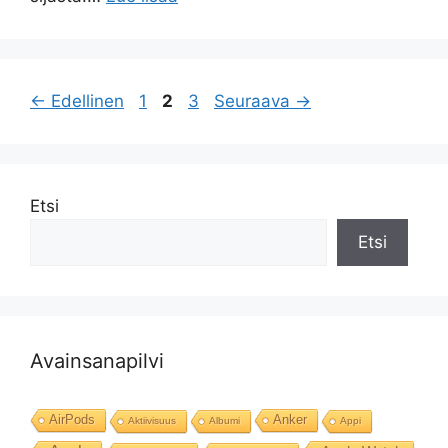
Sivu
Sivu
Sivu
←
Edellinen
1
2
3
Seuraava
→
Etsi
Etsi
Avainsanapilvi
AirPods
Anker
Aktiivisuus
Albumi
Appi